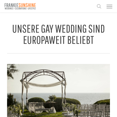
Skip
Men
to
search
main
content
UNSERE GAY WEDDING SIND
EUROPAWEIT BELIEBT