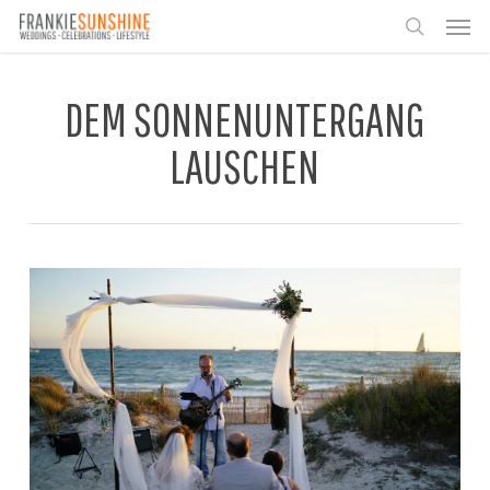
Skip
Men
to
search
main
content
DEM SONNENUNTERGANG
LAUSCHEN