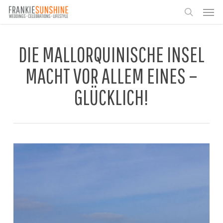
Skip
Men
to
search
main
content
DIE MALLORQUINISCHE INSEL
MACHT VOR ALLEM EINES –
GLÜCKLICH!