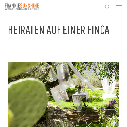
Skip
Men
to
search
main
content
HEIRATEN AUF EINER FINCA