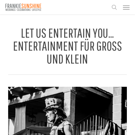
Skip
Men
to
search
main
content
LET US ENTERTAIN YOU…
ENTERTAINMENT FÜR GROSS U
ND KLEIN