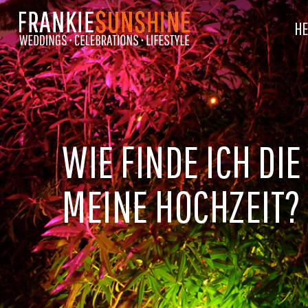
Skip
to
HE
main
content
WIE FINDE ICH DI
MEINE HOCHZEIT?