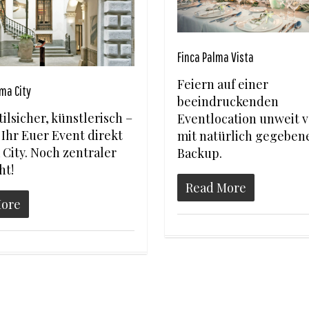
Finca Palma Vista
Feiern auf einer
ma City
beeindruckenden
tilsicher, künstlerisch –
Eventlocation unweit 
t Ihr Euer Event direkt
mit natürlich gegebe
 City. Noch zentraler
Backup.
ht!
Read More
More