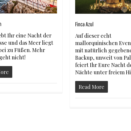
n
Finca Azul
ebt Ihr eine Nacht der
Auf dieser echt
sse und das Meer liegt
mallorquinischen Even
bei zu Füßen. Mehr
mit natürlich gegebe
eht nicht!
Backup, unweit von Pa
feiert Ihr Eure Nacht d
More
Nächte unter freiem H
Read More