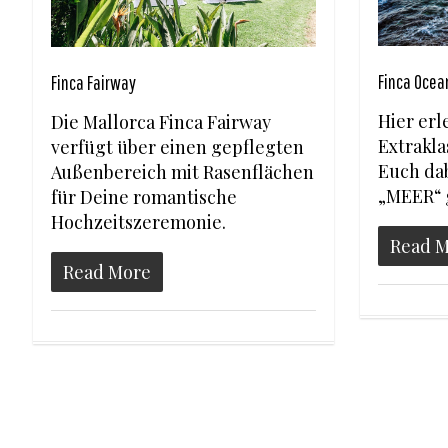
Finca Ocea
Finca Fairway
Hier erl
Die Mallorca Finca Fairway
Extrakla
verfügt über einen gepflegten
Euch da
Außenbereich mit Rasenflächen
„MEER“ g
für Deine romantische
Hochzeitszeremonie.
Read 
Read More