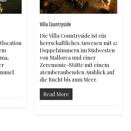
Villa Countryside
Die Villa Countryside ist ein
herrschaftliches Anwesen mit 12
tlocation
Doppelzimmern im Südwesten
nem
von Mallorca und einer
lma,
Zeremonie-Stätte mit einem
er
atemberaubenden Ausblick auf
immel.
die Bucht bis zum Meer.
Read More