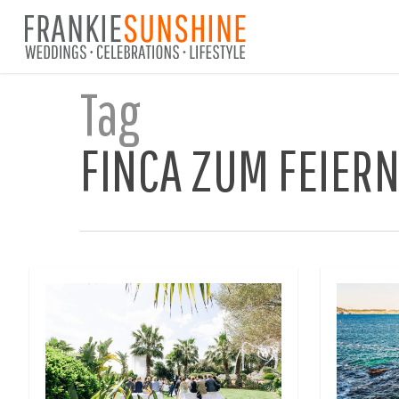
Skip
to
main
content
Tag
FINCA ZUM FEIER