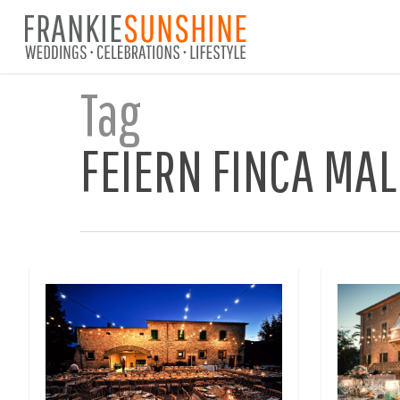
Skip
to
main
content
Tag
FEIERN FINCA MA