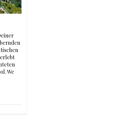
Deiner
ubernden
ntischen
erlebt
hteten
ol. We