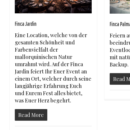
Finca Jardin
Finca Palm
Eine Location, welche von der
Feiern a
gesamten Schönheit und
beeindr
Farbenvielfalt der
Eventlo
mallorquinischen Natur
mit nat
umrahmt wird. Auf der Finca
Backup.
Jardin feiert Ihr Euer Event an
einem Ort, welcher durch seine
Read 
langjährige Erfahrung Euch
und Eurem Fest alles bietet,
was Euer Herz begehrt.
Read More