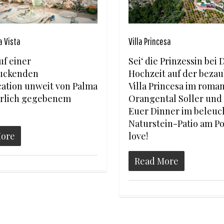
a Vista
Villa Princesa
uf einer
Sei‘ die Prinzessin bei 
uckenden
Hochzeit auf der beza
cation unweit von Palma
Villa Princesa im roma
ürlich gegebenem
Orangental Soller und 
Euer Dinner im beleuc
Naturstein-Patio am Po
More
love!
Read More