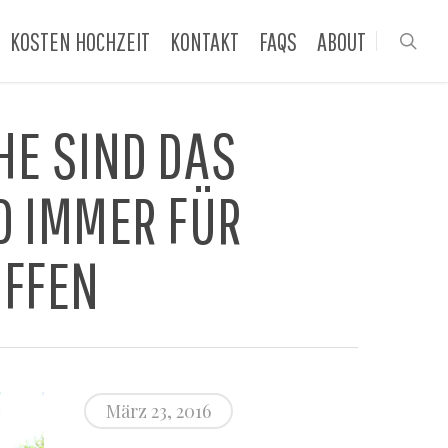
KOSTEN HOCHZEIT
KONTAKT
FAQS
ABOUT
sea
HE SIND DAS
D IMMER FÜR
OFFEN
März 23, 2016