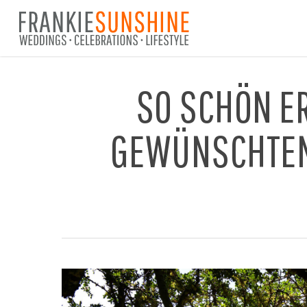
Skip
to
main
content
SO SCHÖN ER
GEWÜNSCHTEN