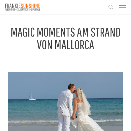
Skip
Men
to
search
main
content
MAGIC MOMENTS AM STRAND
VON MALLORCA