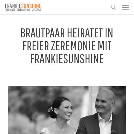
Skip
Men
to
search
main
content
BRAUTPAAR HEIRATET IN
FREIER ZEREMONIE MIT
FRANKIESUNSHINE