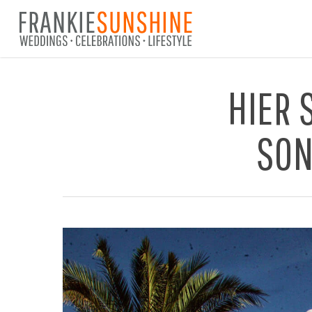
Skip
to
main
content
HIER 
SON