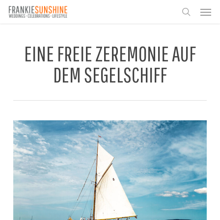
Skip
Men
to
search
main
content
EINE FREIE ZEREMONIE AUF
DEM SEGELSCHIFF