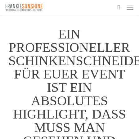
Skip
Men
to
search
main
content
EIN
PROFESSIONELLER
SCHINKENSCHNEID
FÜR EUER EVENT
IST EIN
ABSOLUTES
HIGHLIGHT, DASS
MUSS MAN