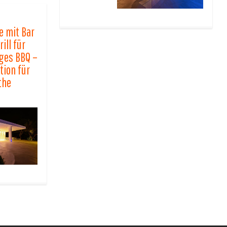
 mit Bar
ill für
iges BBQ –
tion für
 the