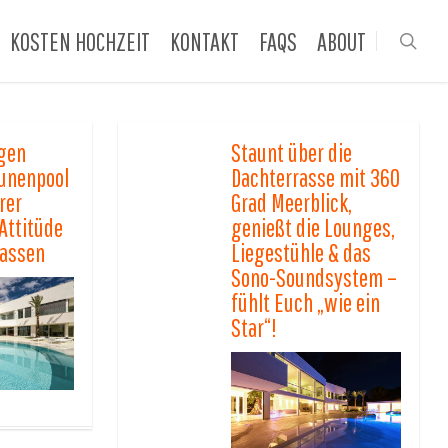
KOSTEN HOCHZEIT
KONTAKT
FAQS
ABOUT
sea
gen
Staunt über die
gunenpool
Dachterrasse mit 360
rer
Grad Meerblick,
Attitüde
genießt die Lounges,
lassen
Liegestühle & das
Sono-Soundsystem –
fühlt Euch „wie ein
Star“!