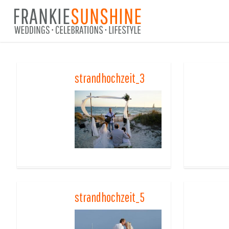
Skip
to
main
content
strandhochzeit_3
strandhochzeit_5