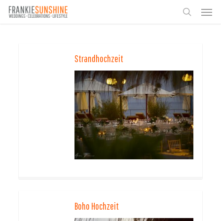
Skip
Men
to
search
main
content
Strandhochzeit
Boho Hochzeit