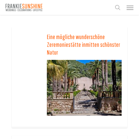
Skip
Men
to
search
main
content
Eine mögliche wunderschöne
Zeremoniestätte inmitten schönster
Natur