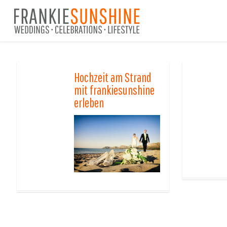
Skip
to
main
content
Hochzeit am Strand
mit frankiesunshine
erleben