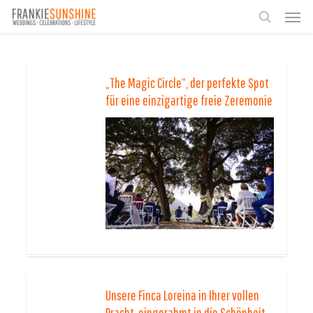
Skip
Men
to
search
main
content
„The Magic Circle“, der perfekte Spot
für eine einzigartige freie Zeremonie
Unsere Finca Loreina in Ihrer vollen
Pracht, eingerahmt in die Schönheit