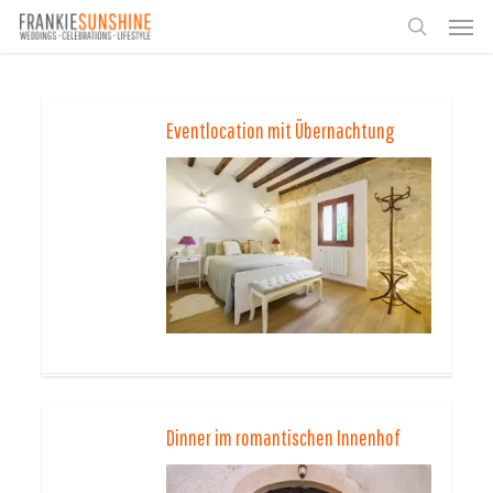
Skip
Men
to
search
main
content
Eventlocation mit Übernachtung
Dinner im romantischen Innenhof