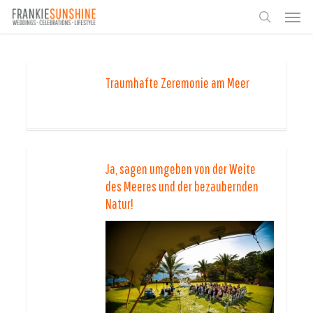
Skip
Men
to
search
main
content
Traumhafte Zeremonie am Meer
Ja, sagen umgeben von der Weite
des Meeres und der bezaubernden
Natur!