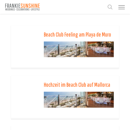
Skip
Men
to
search
main
content
Beach Club Feeling am Playa de Muro
Hochzeit im Beach Club auf Mallorca