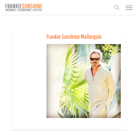
Skip
Men
to
search
main
content
Frankie Sunshine Mallorquin