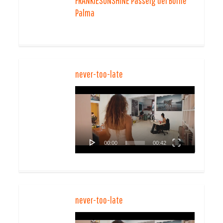
FRANKIESUNSHINE Passeig del Borne
Palma
never-too-late
Video-
Player
00:00
00:42
never-too-late
Video-