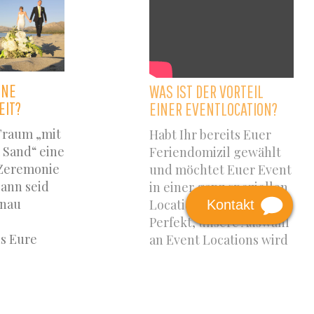
INE
WAS IST DER VORTEIL
EIT?
EINER EVENTLOCATION?
Traum „mit
Habt Ihr bereits Euer
 Sand“ eine
Feriendomizil gewählt
Zeremonie
und möchtet Euer Event
ann seid
in einer ganz speziellen
enau
Location feiern?
Kontakt
Perfekt, unsere Auswahl
s Eure
an Event Locations wird
len zu
Euch begeistern!
onzipieren
ntime
Read More
Trauung an