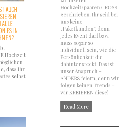
zu unseren
Hochzeitspaaren GROSS
ST AUCH
geschrieben. Ihr seid bei
SIEREN
uns keine
H ALLE
„Paketkunden“, denn
ON FS IN
jedes Event darf bzw.
HMEN?
muss sogar so
ibt
individuell sein, wie die
RE Hochzeit
Persönlichkeit die
möglichen
dahinter steckt. Das ist
e, dass Ihr
unser Anspruch –
stes selbst
ANDERS feiern, denn wir
folgen keinen Trends –
wir KREIEREN diese!
Read More