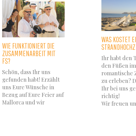
WAS KOSTET E
WIE FUNKTIONIERT DIE
STRANDHOCHZ
ZUSAMMENARBEIT MIT
Ihr habt den 
FS?
den Füßen im
Schön, dass Ihr uns
romantische 
gefunden habt! Erzählt
zu erleben? D
uns Eure Wünsche in
Ihr bei uns g
Bezug auf Eure Feier auf
richtig!
Mallorca und wir
Wir freuen un
überraschen Euch mit
Träume erfül
unseren Ideen und
dürfen und k
begleiten Eure Hochzeit
eine kleine i
oder Eure
symbolische 