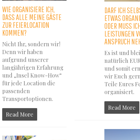
WIE ORGANISIERE ICH,
DARF ICH SELB
DASS ALLE MEINE GÄSTE
ETWAS ORGANI
ZUR FEIERLOCATION
ODER MUSS IC
KOMMEN?
LEISTUNGEN V
ANSPRUCH NE
Nicht Ihr, sondern wir!
Denn wir haben
Es ist und ble
aufgrund unserer
natürlich EU
langjährigen Erfahrung
und somit er
und „Insel Know-How“
wir Euch gern
für jede Location die
Teile Eures Fe
passenden
organisiert.
Transportoptionen.
Read More
Read More